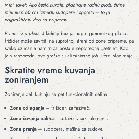
Mini savet: Ako često kuvate, planirajte radnu ploču širine
minimum 60 cm između sudopere i šporeta – to je
najpraktičniji deo za pripremu.
Primer iz prakse:
U kuhinji bez jasnog ergonomskog plana,
frižider može završiti na suprotnoj strani od zone pripreme, pa
svako uzimanje namirnica postaje nepotrebna „šetnja“. Kod
Jela rasporeda, ove greške su eliminisane još u fazi planiranja.
Skratite vreme kuvanja
zoniranjem
Zoniranje deli kuhinju na pet funkcionalnih celina:
Zona odlaganja
– frižider, zamrzivač.
Zona čuvanja zaliha
– ostave, visoki elementi.
Zona pranja
– sudopera, mašina za sudove.