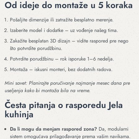
Od ideje do montaže u 5 koraka
Pošaljite dimenzije ili zatražite besplatno merenje.
Izaberite model i dodatke – uz vođenje našeg tima.
Zakažite besplatan 3D dizajn – vidite raspored pre nego
što potvrdite porudžbinu.
Potvrdite porudžbinu – rok isporuke 1–6 nedelja.
Montaža – iskusni monteri, bez dodatnih radova.
Mini savet: Planirajte poručivanje najmanje mesec dana pre
useljenja kako bi montaža bila na vreme.
Česta pitanja o rasporedu Jela
kuhinja
Da li mogu da menjam raspored zona?
Da, modularni
sistem omogućava prilagođavanje prema vašim navikama.