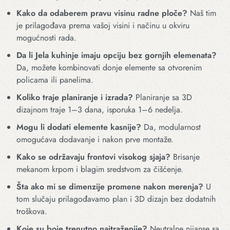
Kako da odaberem pravu visinu radne ploče?
Naš tim
je prilagođava prema vašoj visini i načinu u okviru
mogućnosti rada.
Da li Jela kuhinje imaju opciju bez gornjih elemenata?
Da, možete kombinovati donje elemente sa otvorenim
policama ili panelima.
Koliko traje planiranje i izrada?
Planiranje sa 3D
dizajnom traje 1–3 dana, isporuka 1–6 nedelja.
Mogu li dodati elemente kasnije?
Da, modularnost
omogućava dodavanje i nakon prve montaže.
Kako se održavaju frontovi visokog sjaja?
Brisanje
mekanom krpom i blagim sredstvom za čišćenje.
Šta ako mi se dimenzije promene nakon merenja?
U
tom slučaju prilagođavamo plan i 3D dizajn bez dodatnih
troškova.
Koje su boje trenutno najtraženije?
Neutralne nijanse sa