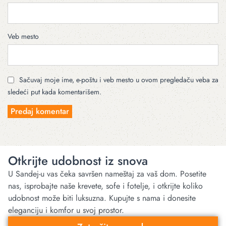
Veb mesto
Sačuvaj moje ime, e-poštu i veb mesto u ovom pregledaču veba za
sledeći put kada komentarišem.
Otkrijte udobnost iz snova
U Sandej-u vas čeka savršen nameštaj za vaš dom. Posetite
nas, isprobajte naše krevete, sofe i fotelje, i otkrijte koliko
udobnost može biti luksuzna. Kupujte s nama i donesite
eleganciju i komfor u svoj prostor.