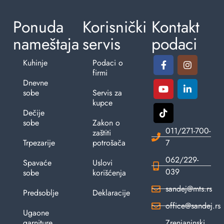
Ponuda
Korisnički
Kontakt
nameštaja
servis
podaci
Kuhinje
Podaci o
firmi
Dnevne
sobe
Servis za
kupce
Dečije
sobe
Zakon o
011/271-700-
zaštiti
Trpezarije
potrošača
7
062/229-
Spavaće
Uslovi
039
sobe
korišćenja
sandej@mts.rs
Predsoblje
Deklaracije
office@sandej.rs
Ugaone
garniture
Zrenjaninski