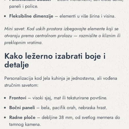
paneli i police.
Fleksibilne dimenzije
– elementi u više širina i visina.
Mini savet: Kod uskih prostora izbegavajte elemente koji se
otvaraju prema centralnom prolazu — razmislite o kliznim ili
preklopnim vratima.
Kako ležerno izabrati boje i
detalje
Personalizacija kod Jela kuhinja je jednostavna, ali vođena
stručnim savetom:
Frontovi
– visoki sjaj, mat ili teksturirane površine.
Bočni paneli
– bela, pacifik orah, nebraska hrast.
Radne ploče
– debljine 38 mm, od svetlog mermera do
tamnog kamena.