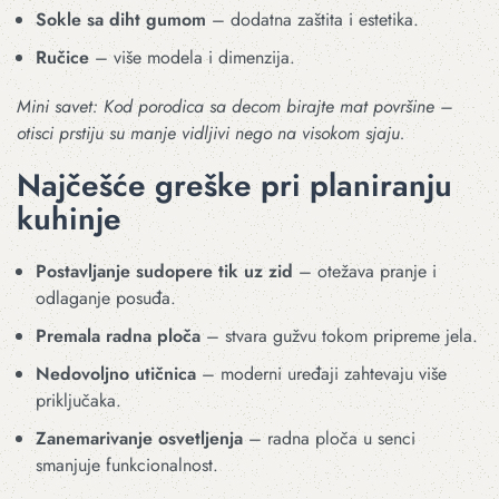
Sokle sa diht gumom
– dodatna zaštita i estetika.
Ručice
– više modela i dimenzija.
Mini savet: Kod porodica sa decom birajte mat površine –
otisci prstiju su manje vidljivi nego na visokom sjaju.
Najčešće greške pri planiranju
kuhinje
Postavljanje sudopere tik uz zid
– otežava pranje i
odlaganje posuđa.
Premala radna ploča
– stvara gužvu tokom pripreme jela.
Nedovoljno utičnica
– moderni uređaji zahtevaju više
priključaka.
Zanemarivanje osvetljenja
– radna ploča u senci
smanjuje funkcionalnost.