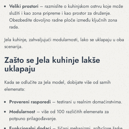
Veliki prostori
– razmislite o kuhinjskom ostrvu koje može
služiti i kao zona pripreme i kao prostor za druženje.
Obezbedite dovoljno radne ploče između ključnih zona
rada.
Jela kuhinje, zahvaljujući modularnosti, lako se uklapaju u oba
scenarija.
Zašto se Jela kuhinje lakše
uklapaju
Kada se odlučite za Jela model, dobijate više od samih
elemenata:
Provereni rasporedi
– testirani u realnim domaćinstvima.
Modularnost
– više od 100 različitih elemenata za
potpuno prilagođavanje.
Funkcionalni dodaci
– žičani mehanizmi, soft-close šarke,