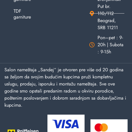
Put br.
TDF
110/112
garniture
Beograd,
SRB 11211
Pon–pet : 9-
20h | Subota
: 9-15h
Salon nameštaja „Sandej“ je otvoren pre više od 20 godina
sa željom da svojim budućim kupcima pruži kompletnu
uslugu, prodaju, isporuku i montažu nameštaja. Sve ove
godine smo opstali predanim radom u okviru porodice,
poštenim poslovanjem i dobrom saradnjom sa dobavljačima i
kupcima.