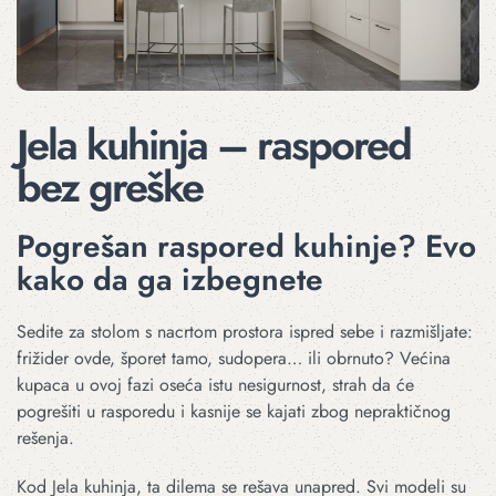
Jela kuhinja – raspored
bez greške
Pogrešan raspored kuhinje? Evo
kako da ga izbegnete
Sedite za stolom s nacrtom prostora ispred sebe i razmišljate:
frižider ovde, šporet tamo, sudopera… ili obrnuto? Većina
kupaca u ovoj fazi oseća istu nesigurnost, strah da će
pogrešiti u rasporedu i kasnije se kajati zbog nepraktičnog
rešenja.
Kod Jela kuhinja, ta dilema se rešava unapred. Svi modeli su