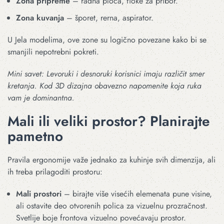
Zona pripreme
– radna ploča, fioke za pribor.
Zona kuvanja
– šporet, rerna, aspirator.
U Jela modelima, ove zone su logično povezane kako bi se
smanjili nepotrebni pokreti.
Mini savet: Levoruki i desnoruki korisnici imaju različit smer
kretanja. Kod 3D dizajna obavezno napomenite koja ruka
vam je dominantna.
Mali ili veliki prostor? Planirajte
pametno
Pravila ergonomije važe jednako za kuhinje svih dimenzija, ali
ih treba prilagoditi prostoru:
Mali prostori
– birajte više visećih elemenata pune visine,
ali ostavite deo otvorenih polica za vizuelnu prozračnost.
Svetlije boje frontova vizuelno povećavaju prostor.