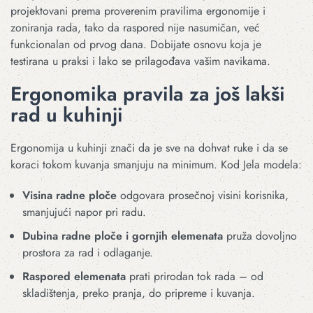
projektovani prema proverenim pravilima ergonomije i
zoniranja rada, tako da raspored nije nasumičan, već
funkcionalan od prvog dana. Dobijate osnovu koja je
testirana u praksi i lako se prilagođava vašim navikama.
Ergonomika pravila za još lakši
rad u kuhinji
Ergonomija u kuhinji znači da je sve na dohvat ruke i da se
koraci tokom kuvanja smanjuju na minimum. Kod Jela modela:
Visina radne ploče
odgovara prosečnoj visini korisnika,
smanjujući napor pri radu.
Dubina radne ploče i gornjih elemenata
pruža dovoljno
prostora za rad i odlaganje.
Raspored elemenata
prati prirodan tok rada – od
skladištenja, preko pranja, do pripreme i kuvanja.