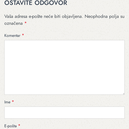
OSTAVITE ODGOVOR
Vaša adresa e-pošte neće biti objavljena.
Neophodna polja su
označena
*
*
Komentar
*
Ime
*
E-pošta