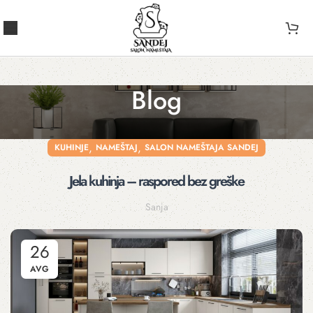
Blog
,
,
KUHINJE
NAMEŠTAJ
SALON NAMEŠTAJA SANDEJ
Jela kuhinja – raspored bez greške
Sanja
26
AVG