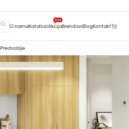
SALE
O nama
Katalozi
Akcija
Brendovi
Blog
Kontakt
e
Predsoblje