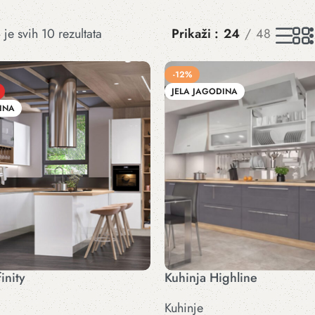
je svih 10 rezultata
Prikaži
24
48
-12%
JELA JAGODINA
INA
inity
Kuhinja Highline
Kuhinje