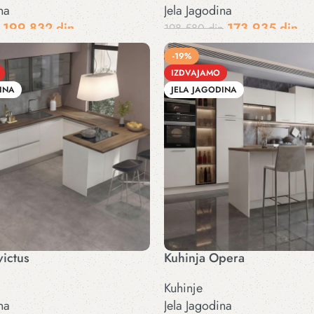
na
Jela Jagodina
199.832
din
173.935
din
198.580
din
pu
Dodaj u korpu
-19%
IZDVAJAMO
INA
JELA JAGODINA
victus
Kuhinja Opera
Kuhinje
na
Jela Jagodina