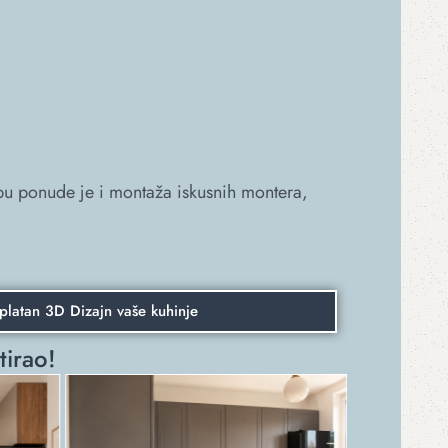
opu ponude je i montaža iskusnih montera,
platan 3D Dizajn vaše kuhinje
tirao!