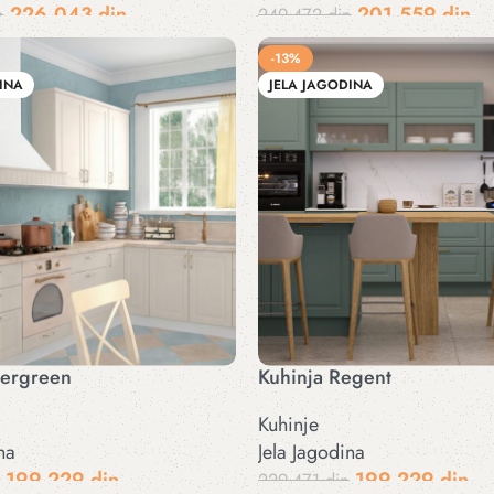
226.043
din
201.559
din
n
249.472
din
pu
Dodaj u korpu
-13%
INA
JELA JAGODINA
vergreen
Kuhinja Regent
Kuhinje
na
Jela Jagodina
199.229
din
199.229
din
229.471
din