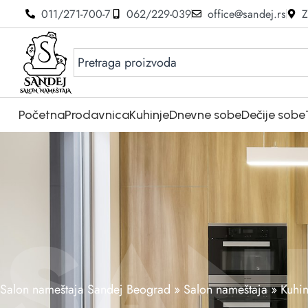
011/271-700-7
062/229-039
office@sandej.rs
Z
Početna
Prodavnica
Kuhinje
Dnevne sobe
Dečije sobe
SAN
Salon nameštaja Sandej Beograd
»
Salon nameštaja
»
Kuhin