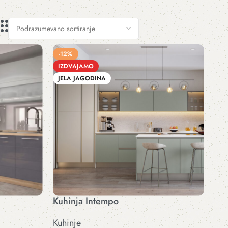
-12%
IZDVAJAMO
JELA JAGODINA
Kuhinja Intempo
Kuhinje