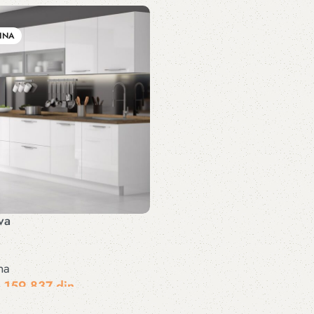
pu
Dodaj u korpu
INA
va
na
159.837
din
n
pu