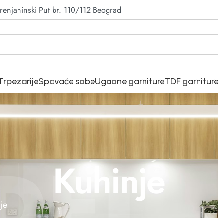
renjaninski Put br. 110/112 Beograd
Trpezarije
Spavaće sobe
Ugaone garniture
TDF garnitur
DEJ
Kuhinje
je