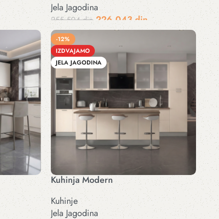
Jela Jagodina
226.043
din
255.504
din
Dodaj u korpu
-12%
IZDVAJAMO
JELA JAGODINA
Kuhinja Modern
Kuhinje
Jela Jagodina