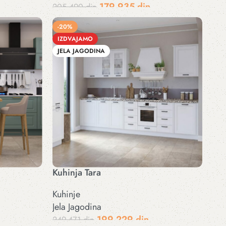
179.935
din
205.490
din
Dodaj u korpu
-20%
IZDVAJAMO
JELA JAGODINA
Kuhinja Tara
Kuhinje
Jela Jagodina
199.229
din
249.471
din