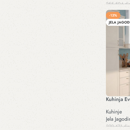
255.504
di
Dodaj u kor
-13%
JELA JAGOD
Kuhinja E
Kuhinje
Jela Jagodi
229.471
din