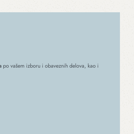
a
po vašem izboru i obaveznih delova, kao i