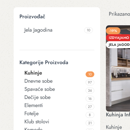
Prikazano 
Proizvođač
Jela Jagodina
10
-19%
IZDVAJAMO
JELA JAGOD
Kategorije Proizvoda
Kuhinje
10
Dnevne sobe
97
Spavaće sobe
36
Dečije sobe
16
Elementi
27
Fotelje
Kuhinja Inf
8
Klub stolovi
21
Kuhinje
Komode