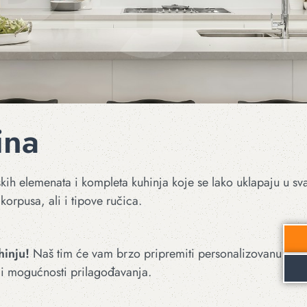
ina
ih elemenata i kompleta kuhinja koje se lako uklapaju u svaki
korpusa, ali i tipove ručica.
hinju!
Naš tim će vam brzo pripremiti personalizovanu
 i mogućnosti prilagođavanja.