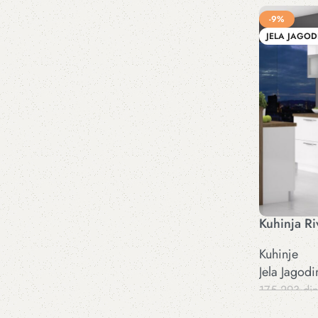
Dodaj u kor
-9%
JELA JAGOD
Kuhinja Ri
Kuhinje
Jela Jagodi
175.293
di
Dodaj u kor