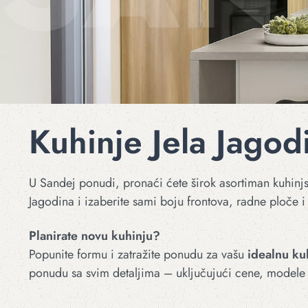
Kuhinje Jela Jagod
U Sandej ponudi, pronaći ćete širok asortiman kuhinjsk
Jagodina i izaberite sami boju frontova, radne ploče i 
Planirate novu kuhinju?
Popunite formu i zatražite ponudu za vašu
idealnu ku
ponudu sa svim detaljima – uključujući cene, modele