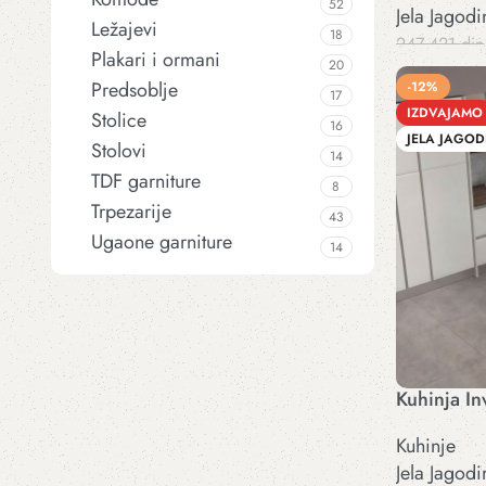
52
Jela Jagodi
Ležajevi
18
247.421
din
Plakari i ormani
20
Dodaj u kor
Predsoblje
-12%
17
IZDVAJAMO
Stolice
16
JELA JAGOD
Stolovi
14
TDF garniture
8
Trpezarije
43
Ugaone garniture
14
Kuhinja In
Kuhinje
Jela Jagodi