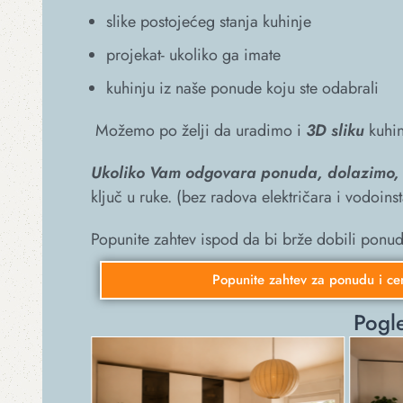
slike postojećeg stanja kuhinje
projekat- ukoliko ga imate
kuhinju iz naše ponude koju ste odabrali
Možemo po želji da uradimo i
3D sliku
kuhin
Ukoliko Vam odgovara ponuda, d
olazimo
ključ u ruke. (bez radova električara i vodoinst
Popunite zahtev ispod da bi brže dobili ponud
Popunite zahtev za ponudu i ce
Pogle