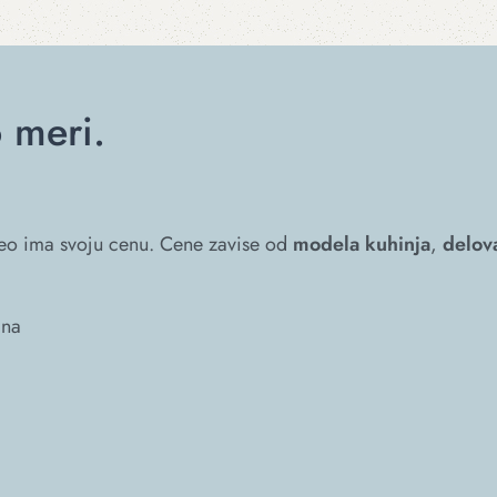
 meri.
 deo ima svoju cenu. Cene zavise od
modela kuhinja
,
delov
 na