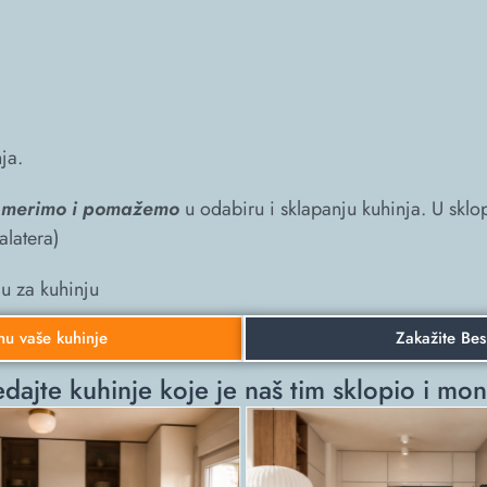
ja.
, merimo i pomažemo
u odabiru i sklapanju kuhinja. U skl
alatera)
u za kuhinju
nu vaše kuhinje
Zakažite Bes
dajte kuhinje koje je naš tim sklopio i mon