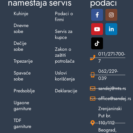
nameštaja
servis
podaci
Kuhinje
Podaci o
firmi
Dnevne
sobe
Servis za
kupce
Dečije
sobe
Zakon o
011/271-700-
zaštiti
Trpezarije
potrošača
7
062/229-
Spavaće
Uslovi
039
sobe
korišćenja
sandej@mts.rs
Predsoblje
Deklaracije
office@sandej.rs
Ugaone
garniture
Zrenjaninski
Put br.
TDF
110/112
garniture
Beograd,