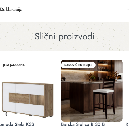
Deklaracija
Slični proizvodi
JELA JAGODINA
RADOVIĆ ENTERIJER
Klub Sto Evergreen EG-KLS
Fotelja Leon