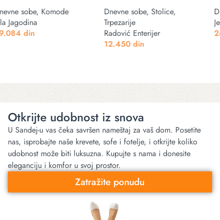
Dnevne sobe
,
Klub stolovi
Dnevne sobe
,
Fotelje
Jela Jagodina
Radović Enterijer
26.976
din
18.450
din
Dodaj u korpu
Odaberite opcije
Otkrijte udobnost iz snova
U Sandej-u vas čeka savršen nameštaj za vaš dom. Posetite
nas, isprobajte naše krevete, sofe i fotelje, i otkrijte koliko
udobnost može biti luksuzna. Kupujte s nama i donesite
eleganciju i komfor u svoj prostor.
Zatražite ponudu