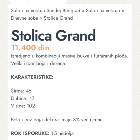
Salon nameštaja Sandej Beograd
»
Salon nameštaja
»
Dnevne sobe
»
Stolica Grand
Stolica Grand
11.400
din
Izradjeno u kombinaciji masiva bukve i furniranih ploča.
Veliki izbor boja i dezena.
KARAKTERISTIKE:
Širina: 45
Dubina: 47
Visina: 102
Bela i bež boja dekora imaju 8% veću cenu.
ROK
ISPORUKE:
1-5 nedelja