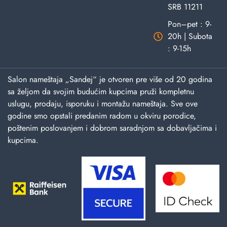
SRB 11211
Pon–pet : 9-
20h | Subota
: 9-15h
Salon nameštaja „Sandej“ je otvoren pre više od 20 godina
sa željom da svojim budućim kupcima pruži kompletnu
uslugu, prodaju, isporuku i montažu nameštaja. Sve ove
godine smo opstali predanim radom u okviru porodice,
poštenim poslovanjem i dobrom saradnjom sa dobavljačima i
kupcima.