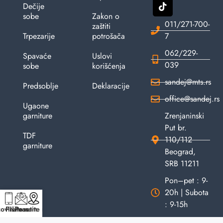
Dečije
sobe
Zakon o
011/271-700-
zaštiti
Trpezarije
potrošača
7
062/229-
Spavaće
Uslovi
039
sobe
korišćenja
sandej@mts.rs
Predsoblje
Deklaracije
office@sandej.rs
Ugaone
garniture
Zrenjaninski
Put br.
TDF
110/112
garniture
Beograd,
SRB 11211
Pon–pet : 9-
20h | Subota
: 9-15h
ovite nas
Pišite nam
Posetite nas