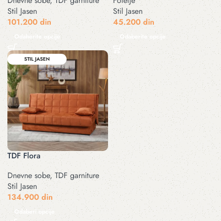
Dnevne sobe
,
TDF garniture
Fotelje
Stil Jasen
Stil Jasen
101.200
din
45.200
din
Odaberite opcije
Odaberite opcije
STIL JASEN
TDF Flora
Dnevne sobe
,
TDF garniture
Stil Jasen
134.900
din
Odaberi opcije