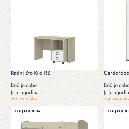
Radni Sto Kiki RS
Garderobe
Dečije sobe
Dečije sob
Jela Jagodina
Jela Jagodi
22.414
din
44.357
di
Odaberite opcije
Odaberite op
JELA JAGODINA
JELA JAGOD