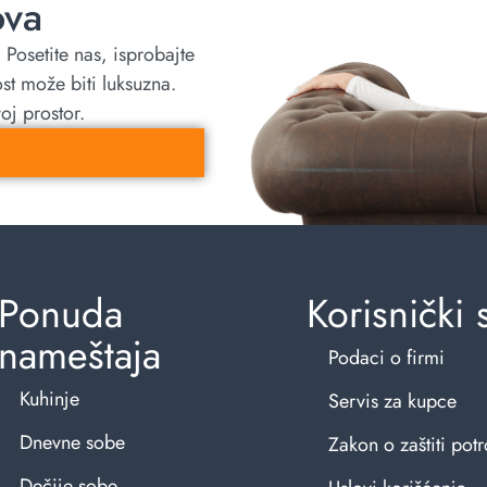
ova
Posetite nas, isprobajte
ost može biti luksuzna.
oj prostor.
Ponuda
Korisnički 
nameštaja
Podaci o firmi
Kuhinje
Servis za kupce
Dnevne sobe
Zakon o zaštiti pot
Dečije sobe