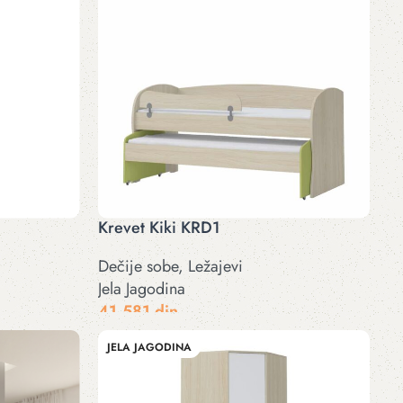
Krevet Kiki KRD1
Dečije sobe
,
Ležajevi
Jela Jagodina
41.581
din
Odaberite opcije
JELA JAGODINA