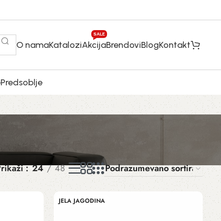
SALE
O nama
Katalozi
Akcija
Brendovi
Blog
Kontakt
e
Predsoblje
rikaži
24
48
JELA JAGODINA