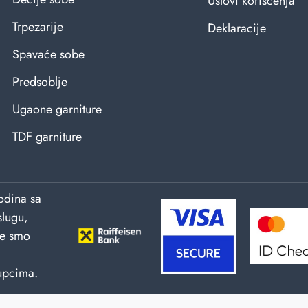
Uslovi korišćenja
Trpezarije
Deklaracije
Spavaće sobe
Predsoblje
Ugaone garniture
TDF garniture
odina sa
slugu,
ne smo
upcima.
izrada sajtova