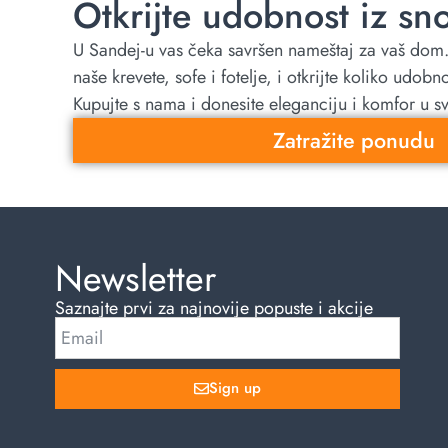
Otkrijte udobnost iz sn
U Sandej-u vas čeka savršen nameštaj za vaš dom. 
naše krevete, sofe i fotelje, i otkrijte koliko udobn
Kupujte s nama i donesite eleganciju i komfor u sv
Zatražite ponudu
Newsletter
Saznajte prvi za najnovije popuste i akcije
Sign up