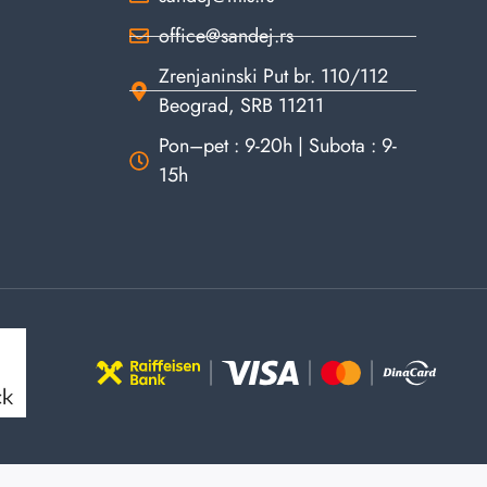
office@sandej.rs
Zrenjaninski Put br. 110/112
Beograd, SRB 11211
Pon–pet : 9-20h | Subota : 9-
15h