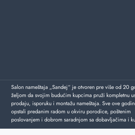
Salon nameštaja „Sandej“ je otvoren pre više od 20 g
željom da svojim budućim kupcima pruži kompletnu u
prodaju, isporuku i montažu nameštaja. Sve ove godi
opstali predanim radom u okviru porodice, poštenim
poslovanjem i dobrom saradnjom sa dobavljačima i k