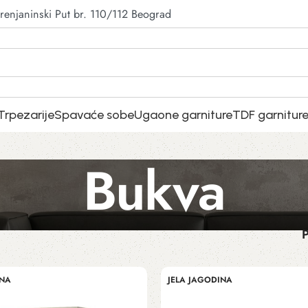
renjaninski Put br. 110/112 Beograd
Trpezarije
Spavaće sobe
Ugaone garniture
TDF garnitur
Bukva
P
INA
JELA JAGODINA