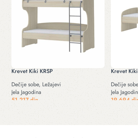
Krevet Kiki KRSP
Krevet Kik
Dečije sobe
,
Ležajevi
Dečije sob
Jela Jagodina
Jela Jagodi
51.217
din
19.694
di
Odaberite opcije
Odaberite op