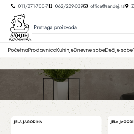
011/271-700-7
062/229-039
office@sandej.rs
Z
Početna
Prodavnica
Kuhinje
Dnevne sobe
Dečije sobe
JELA JAGODINA
JELA JAGOD