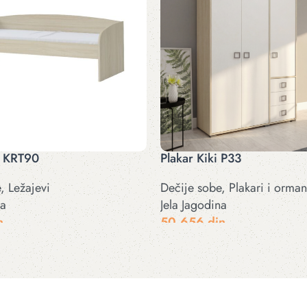
i KRT90
Plakar Kiki P33
e
,
Ležajevi
Dečije sobe
,
Plakari i orman
na
Jela Jagodina
n
50.656
din
cije
Odaberite opcije