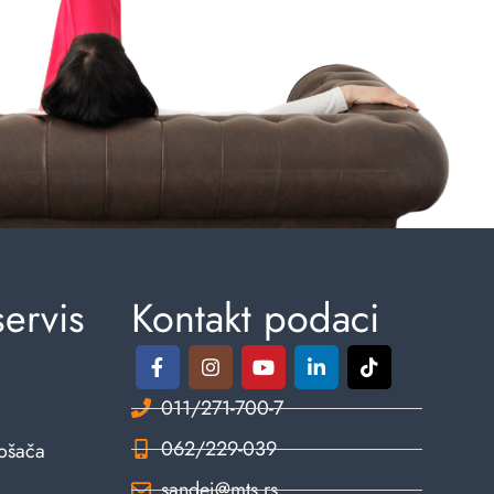
servis
Kontakt podaci
011/271-700-7
062/229-039
rošača
sandej@mts.rs