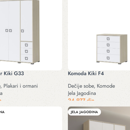
r Kiki G33
Komoda Kiki F4
e
,
Plakari i ormani
Dečije sobe
,
Komode
na
Jela Jagodina
n
24.977
din
cije
Odaberite opcije
INA
JELA JAGODINA