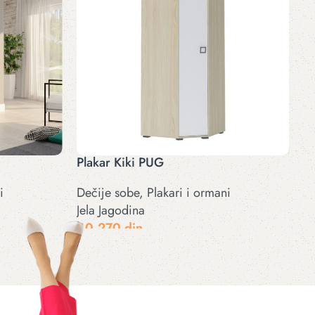
Plakar Kiki PUG
i
Dečije sobe
,
Plakari i ormani
Jela Jagodina
40.270
din
Odaberite opcije